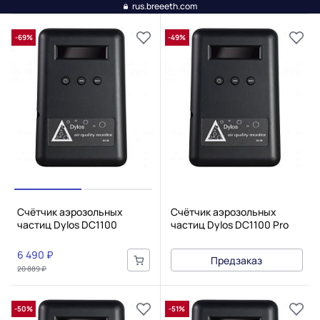
rus.breeeth.com
-69%
-49%
Счётчик аэрозольных
Счётчик аэрозольных
частиц Dylos DC1100
частиц Dylos DC1100 Pro
6 490 ₽
Предзаказ
20 889 ₽
-50%
-51%