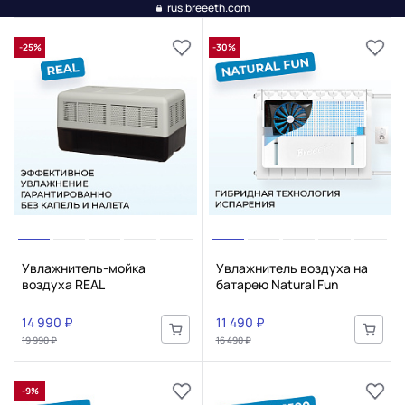
rus.breeeth.com
-25%
-30%
Увлажнитель-мойка
Увлажнитель воздуха на
воздуха REAL
батарею Natural Fun
14 990 ₽
11 490 ₽
19 990 ₽
16 490 ₽
-9%