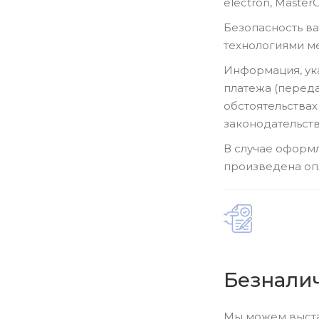
electron, Master
Безопасность в
технологиями м
Информация, ука
платежа (перед
обстоятельствах
законодательст
В случае оформл
произведена оп
Безнали
Мы можем выстав