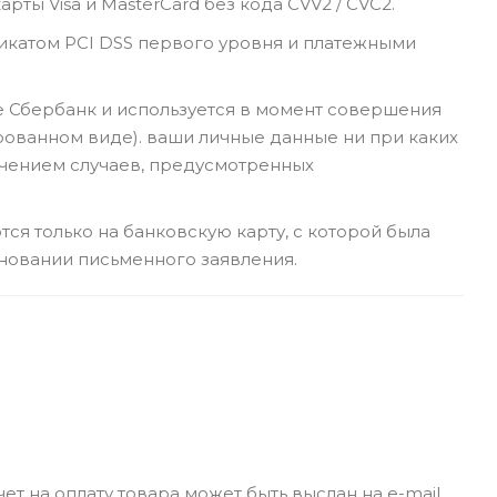
рты Visa и MasterCard без кода CVV2 / CVC2.
икатом PCI DSS первого уровня и платежными
ме Сбербанк и используется в момент совершения
рованном виде). ваши личные данные ни при каких
лючением случаев, предусмотренных
я только на банковскую карту, с которой была
новании письменного заявления.
ет на оплату товара может быть выслан на e-mail.