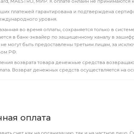
Card, MAESTRO, МИР. К оплате онлайн не принимаются ка
аших платежей гарантирована и подтверждена сертиф
еждународного уровня.
занная во время оплаты, сохраняется только в систе
ается в банк-эквайер по защищенному каналу в зашиф
 не могут быть предоставлены третьим лицам, за иск
вом РФ.
ения возврата товара денежные средства возвращаютс
лата. Возврат денежных средств осуществляется на ос
чная оплата
ить счет как на организацию, так и на частное лицо. Сч