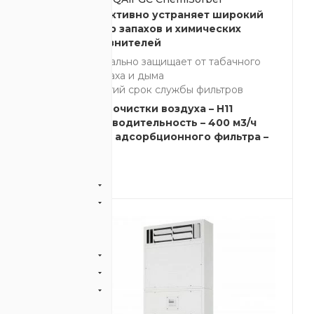
рокий
Эффективно устраняет широкий
их
спектр запахов и химических
загрязнителей
чного
Идеально защищает от табачного
запаха и дыма
ов
Долгий срок службы фильтров
1
Класс очистки воздуха – H11
м3/ч
Производительность – 400 м3/ч
5.4 кг
Масса адсорбционного фильтра –
5.4 кг