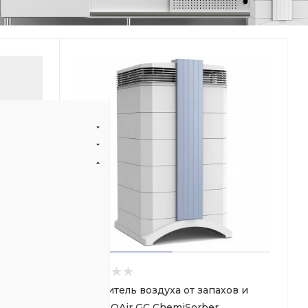
Очиститель воздуха от запахов и
газов IQAir GC ChemiSorber