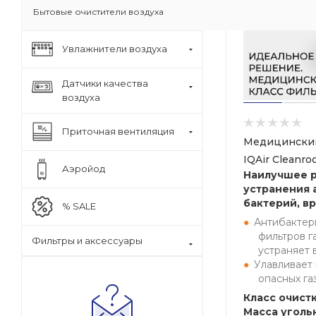
Бытовые очистители воздуха
Увлажнители воздуха
Датчики качества
воздуха
Приточная вентиляция
Медицинский
IQAir Cleanr
Аэройод
Наилучшее 
устранения 
бактерий, вр
% SALE
Антибактер
фильтров г
Фильтры и аксессуары
устраняет 
Улавливает
опасных га
Класс очистк
Масса угольн