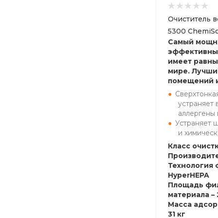
Очиститель в
5300 ChemiSo
Самый мощн
эффективный
имеет равны
мире. Лучши
помещений 
Сверхтонкая
устраняет 
аллергены 
Устраняет 
и химическ
Класс очистк
Производите
Технология 
HyperHEPA
Площадь фи
материала – 
Масса адсор
31 кг