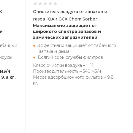
X
Очиститель воздуха от запахов и
газов IQAir GCX ChemiSorber
Максимально защищает от
 и
широкого спектра запахов и
химических загрязнителей
абачный
Эффективно защищает от табачного
запаха и дыма
ирусы
Долгий срок службы фильтров
1
Класс очистки воздуха – H11
м3/ч
Производительность – 540 м3/ч
9.8 кг.
Масса адсорбционного фильтра – 9.8
кг.