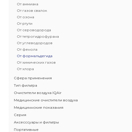
От аммиака
Бестселлер 
От газов свалок
HealthPro
От озона
Доказанная
От ртути
Задерживае
От сероводорода
бактерии, 
От тетрогидрофурана
Защита от з
От углеводородов
загрязните
От фенола
Класс очистк
От формальдегида
Масса угольн
От химических газов
От хлора
Сфера применения
Тип фильтра
Очистители воздуха IQAir
Медицинские очистители воздуха
Медициннские показания
Серия
Аксесссуары и фильтры
Портативные