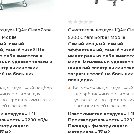
оздуха IQAir CleanZone
Очиститель воздуха IQAir Cl
s Mobile
5200 ChemiSorber Mobile
ый, самый
Самый мощный, самый
, самый тихий! Не
эффективный, самый тихий
х себе аналогов в
имеет равных себе аналого
енно удаляет запахи и
мире. Мгновенно удаляет з
ктр химических
широкий спектр химическ
ей на больших
загрязнителей на больших
площадях.
ндивидуальный подбор
Возможен индивидуальный
нных фильтров для
адсорбционных фильтров 
 конкретных химических
устранения конкретных хи
лей и запахов
загрязнителей и запахов
и воздуха – H11
Класс очистки воздуха – H1
льность – 2200 м3/ч
Производительность – 2200
льтрующего
Площадь фильтрующего
17 м2
материала – 17 м2