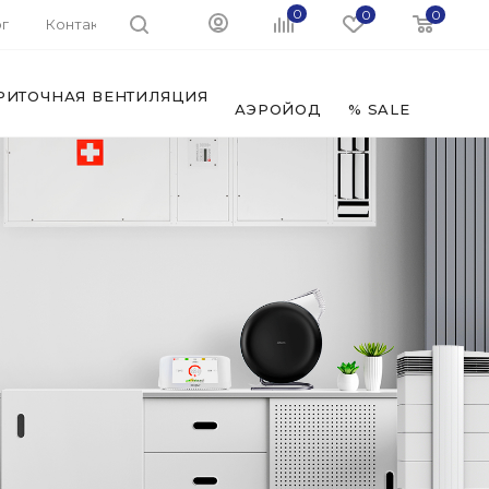
0
0
0
г
Контакты
РИТОЧНАЯ ВЕНТИЛЯЦИЯ
ФИЛЬ
АЭРОЙОД
% SALE