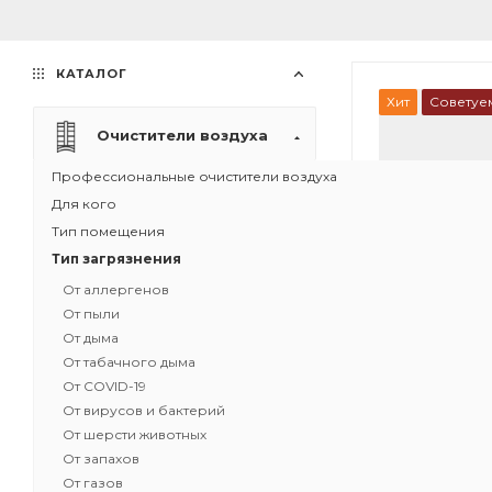
КАТАЛОГ
Хит
Советуе
Очистители воздуха
Профессиональные очистители воздуха
Для кого
Тип помещения
Тип загрязнения
От аллергенов
От пыли
От дыма
От табачного дыма
От COVID-19
От вирусов и бактерий
1
От шерсти животных
От запахов
Рециркуляци
От газов
воздуха IQAir