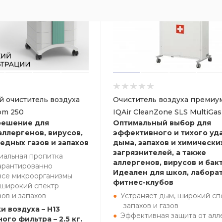
 очиститель воздуха
Очиститель воздуха премиум
oom 250
IQAir CleanZone SLS MultiGas
решение для
Оптимальный выбор для
аллергенов, вирусов,
эффективного и тихого уд
едных газов и запахов
дыма, запахов и химически
загрязнителей, а также
иальная пропитка
аллергенов, вирусов и бак
арантированно
Идеален для школ, лабора
все микроорганизмы
фитнес-клубов
 широкий спектр
зов и запахов
Устраняет дым, широкий сп
запахов и газов
и воздуха – H13
Эффективная защита от алл
ого фильтра – 2.5 кг.