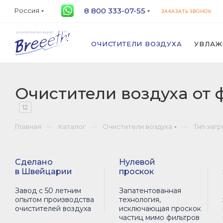
8 800 333-07-55
Россия
ЗАКАЗАТЬ ЗВОНОК
ОЧИСТИТЕЛИ ВОЗДУХА
УВЛАЖ
Очистители воздуха от
12
—
—
—
Главная
Каталог
Очистители воздуха
Тип заг
Сделано
Нулевой
в Швейцарии
проскок
Завод с 50 летним
Запатентованная
опытом производства
технология,
очистителей воздуха
исключающая проскок
частиц мимо фильтров