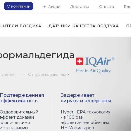
О компании
Акции
Доставка
Оплата
Бло
НИТЕЛИ ВОЗДУХА
ДАТЧИКИ КАЧЕСТВА ВОЗДУХА
П
 формальдегида
—
рязнения
От формальдегида
Подтвержденная
Задерживает
эффективность
вирусы и аллергены
Оздоровительный
HyperHEPA технология
эффект доказан
- в 100 раз
клиническими
эффективнее обычных
испытаниями
HEPA фильтров