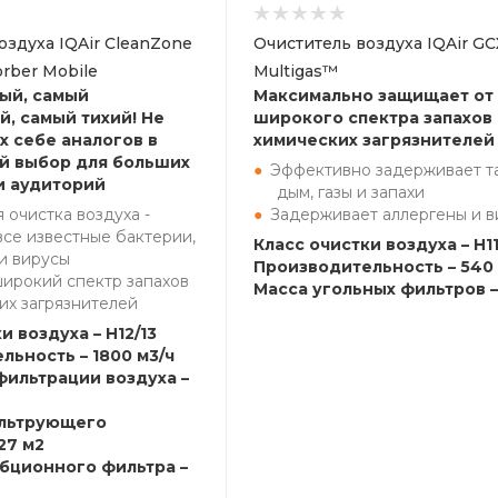
оздуха IQAir CleanZone
Очиститель воздуха IQAir GC
rber Mobile
Multigas™
ый, самый
Максимально защищает от
, самый тихий! Не
широкого спектра запахов
х себе аналогов в
химических загрязнителей
й выбор для больших
Эффективно задерживает т
и аудиторий
дым, газы и запахи
 очистка воздуха -
Задерживает аллергены и в
все известные бактерии,
Класс очистки воздуха – H1
и вирусы
Производительность – 540 
широкий спектр запахов
Масса угольных фильтров – 
их загрязнителей
и воздуха – H12/13
льность – 1800 м3/ч
фильтрации воздуха –
льтрующего
27 м2
бционного фильтра –