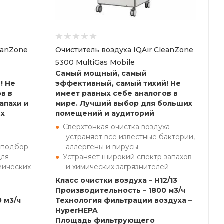
eanZone
Очиститель воздуха IQAir CleanZone
5300 MultiGas Mobile
Самый мощный, самый
! Не
эффективный, самый тихий! Не
в в
имеет равных себе аналогов в
апахи и
мире. Лучший выбор для больших
их
помещений и аудиторий
Сверхтонкая очистка воздуха -
устраняет все известные бактерии,
 подбор
аллергены и вирусы
для
Устраняет широкий спектр запахов
мических
и химических загрязнителей
Класс очистки воздуха – H12/13
1
Производительность – 1800 м3/ч
 м3/ч
Технология фильтрации воздуха –
HyperHEPA
Площадь фильтрующего