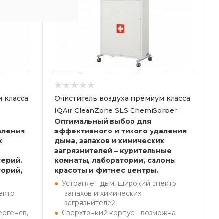
 класса
Очиститель воздуха премиум класса
IQAir CleanZone SLS ChemiSorber
Оптимальный выбор для
аления
эффективного и тихого удаления
х
дыма, запахов и химических
загрязнителей – курительные
терий.
комнаты, лаборатории, салоны
торий,
красоты и фитнес центры.
Устраняет дым, широкий спектр
ектр
запахов и химических
загрязнителей
ергенов,
Сверхтонкий корпус - возможна