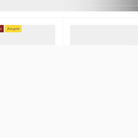
м
Акция
00
онный очиститель
Очиститель воздуха IQAir GC
 HealthPro 250
MultiGas