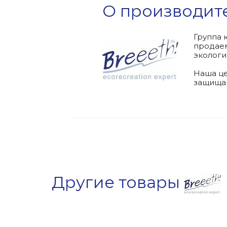
О производит
Группа 
продаем
экологи
Наша це
защищаю
Другие товары