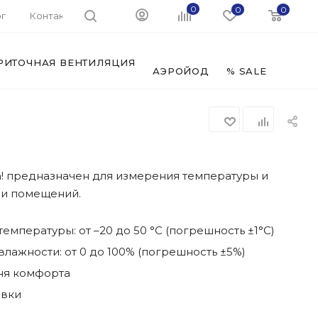
0
0
0
г
Контакты
РИТОЧНАЯ ВЕНТИЛЯЦИЯ
ФИЛЬ
АЭРОЙОД
% SALE
! предназначен для измерения температуры и
ри помещений.
емпературы: от –20 до 50 °С (погрешность ±1°С)
лажности: от 0 до 100% (погрешность ±5%)
ня комфорта
овки