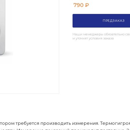
790
₽
ПРЕДЗАКАЗ
Наши менеджеры обязательно свя
и уточнят условия заказа
отором требуется производить измерения. Термогигро