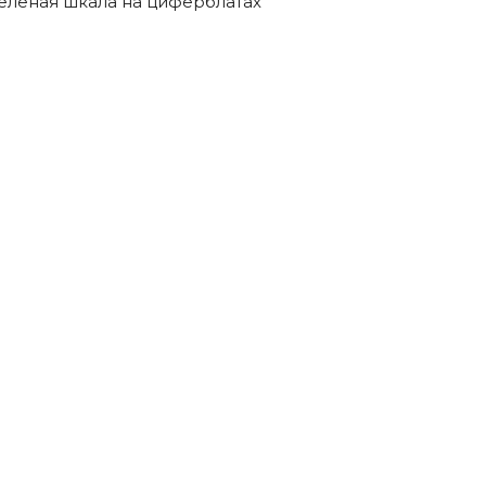
Зеленая шкала на циферблатах