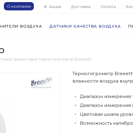
О компании
Акции
Доставка
Оплата
Бло
НИТЕЛИ ВОЗДУХА
ДАТЧИКИ КАЧЕСТВА ВОЗДУХА
П
р
товой аналоговый термогигрометр Breeeth!
Термогигрометр Breeeth
влажности воздуха внут
Диапазон измерения т
Диапазон измерения в
Цветовая шкала уров
Возможность калибр