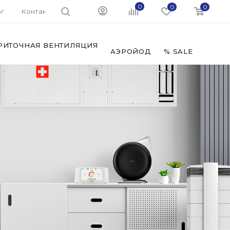
0
0
0
г
Контакты
РИТОЧНАЯ ВЕНТИЛЯЦИЯ
ФИЛЬ
АЭРОЙОД
% SALE