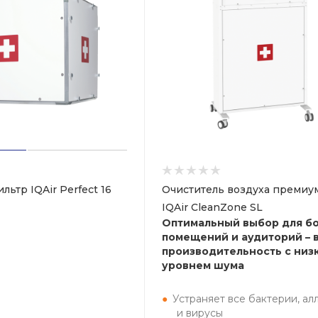
ьтр IQAir Perfect 16
Очиститель воздуха премиум
IQAir CleanZone SL
Оптимальный выбор для б
помещений и аудиторий – 
производительность с низ
уровнем шума
Устраняет все бактерии, ал
и вирусы