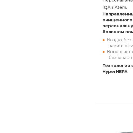
Персональны
IQAir Atem.
Направленн
очищенного 
персональну
большом по
Воздух без 
вами: в оф
Выполняет 
безлопастн
Технология 
HyperHEPA