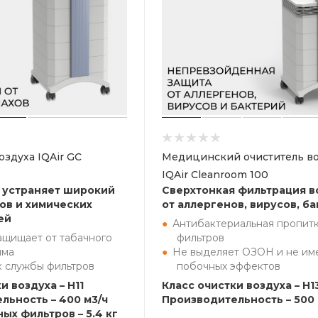
оздуха IQAir GC
Медицинский очиститель во
IQAir Cleanroom 100
 устраняет широкий
Сверхтонкая фильтрация в
хов и химических
от аллергенов, вирусов, б
ей
Антибактериальная пропит
ащищает от табачного
фильтров
ыма
Не выделяет ОЗОН и не им
к службы фильтров
побочных эффектов
и воздуха – H11
Класс очистки воздуха – H1
льность – 400 м3/ч
Производительность – 500 
ых фильтров – 5.4 кг