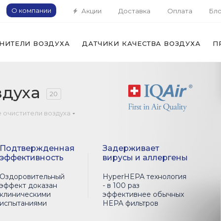
О компании
Акции
Доставка
Оплата
Бло
НИТЕЛИ ВОЗДУХА
ДАТЧИКИ КАЧЕСТВА ВОЗДУХА
П
здуха
20
 очистители воздуха
Подтвержденная
Задерживает
эффективность
вирусы и аллергены
Оздоровительный
HyperHEPA технология
эффект доказан
- в 100 раз
клиническими
эффективнее обычных
испытаниями
HEPA фильтров