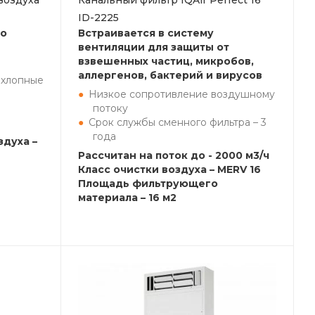
воздуха
Канальный фильтр IQAir Perfect 16
ID-2225
но
Встраивается в систему
вентиляции для защиты от
взвешенных частиц, микробов,
аллергенов, бактерий и вирусов
ыхлопные
Низкое сопротивление воздушному
потоку
Срок службы сменного фильтра – 3
года
здуха –
Рассчитан на поток до - 2000 м3/ч
Класс очистки воздуха – MERV 16
Площадь фильтрующего
материала – 16 м2