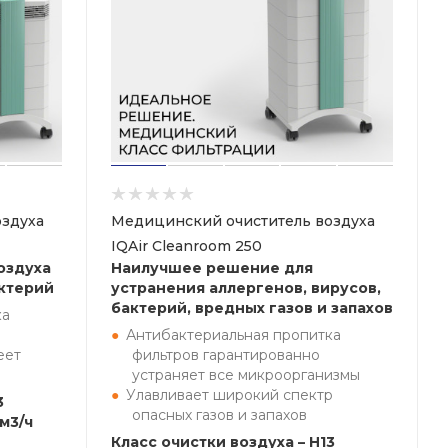
здуха
Медицинский очиститель воздуха
IQAir Cleanroom 250
оздуха
Наилучшее решение для
актерий
устранения аллергенов, вирусов,
бактерий, вредных газов и запахов
ка
Антибактериальная пропитка
еет
фильтров гарантированно
устраняет все микроорганизмы
Улавливает широкий спектр
3
опасных газов и запахов
м3/ч
Класс очистки воздуха – H13