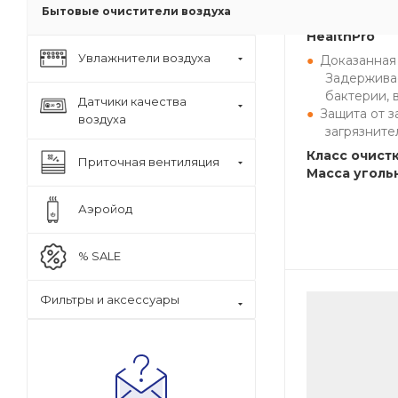
Бытовые очистители воздуха
Бестселлер 
HealthPro
Увлажнители воздуха
Доказанная
Задерживае
бактерии, 
Датчики качества
Защита от з
воздуха
загрязните
Класс очистк
Приточная вентиляция
Масса угольн
Аэройод
% SALE
Фильтры и аксессуары