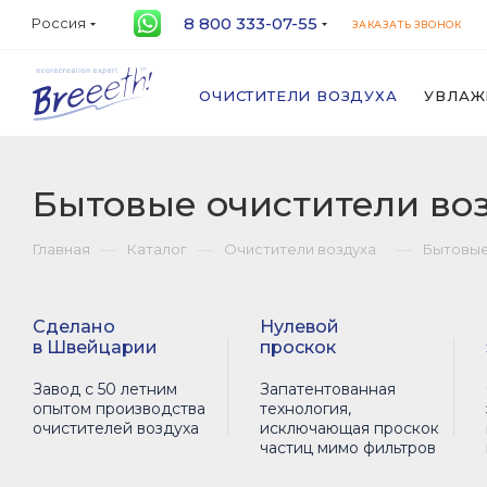
8 800 333-07-55
Россия
ЗАКАЗАТЬ ЗВОНОК
ОЧИСТИТЕЛИ ВОЗДУХА
УВЛАЖ
Бытовые очистители во
—
—
—
Главная
Каталог
Очистители воздуха
Бытовые
Сделано
Нулевой
в Швейцарии
проскок
Завод с 50 летним
Запатентованная
опытом производства
технология,
очистителей воздуха
исключающая проскок
частиц мимо фильтров