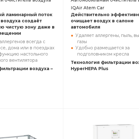
й очиститель воздуха
Автомобильный очиститель 
IQAir Atem Car
ый ламинарный поток
Действительно эффектив
воздуха создаёт
очищает воздух в салоне
ю чистую зону даже в
автомобиля
мещении
Удаляет аллергены, пыль, в
аллергенов всегда с
газы
исе, дома или в поездках
Удобно размещается за
функцию настольного
подголовником кресла
ого вентилятора
Технология фильтрации во
фильтрации воздуха –
HyperHEPA Plus