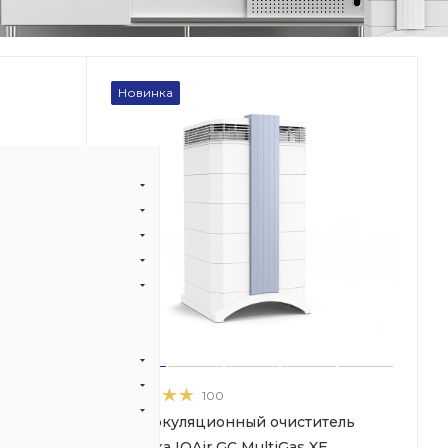
Новинка
100
ель
Рециркуляционный очиститель
XE
воздуха IQAir GC MultiGas XE