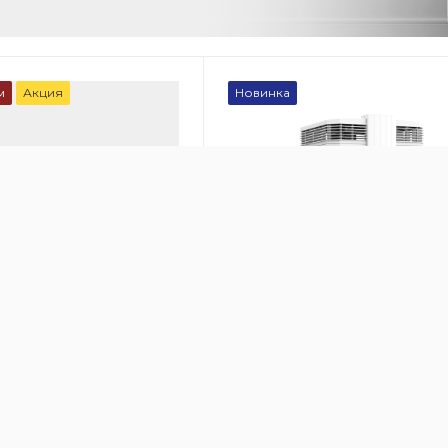
м
Акция
Новинка
00
100
онный очиститель
Рециркуляционный очистит
 HealthPro 250
воздуха IQAir HealthPro 250 