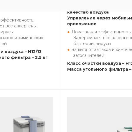
в линейке моделей
Встроенный датчик контро
качество воздуха
Управление через мобиль
 эффективность.
приложение
т все аллергены,
вирусы
Доказанная эффективность.
апахов и химических
Задерживает все аллерген
лей
бактерии, вирусы
Защита от запахов и химиче
и воздуха – H12/13
загрязнителей
ого фильтра – 2.5 кг
Класс очистки воздуха – H12
Масса угольного фильтра – 