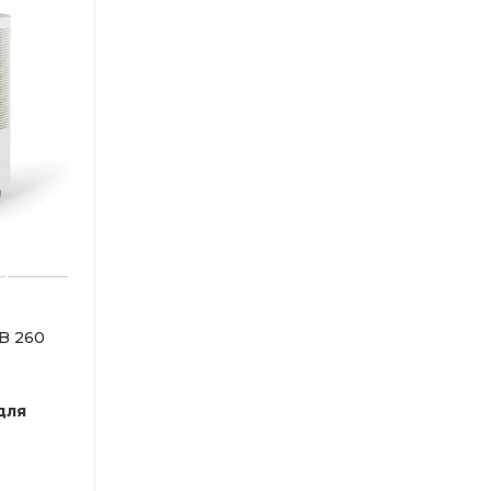
B 260
для