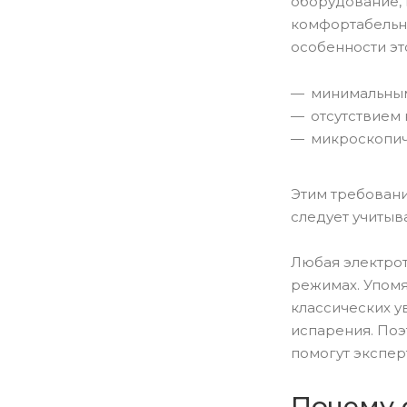
оборудование, 
комфортабельно
особенности эт
минимальным
отсутствием 
микроскопич
Этим требовани
следует учитыв
Любая электрот
режимах. Упомя
классических у
испарения. Поэ
помогут экспер
Почему 