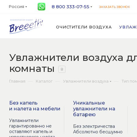
8 800 333-07-55
Россия
ЗАКАЗАТЬ ЗВОНОК
ОЧИСТИТЕЛИ ВОЗДУХА
УВЛАЖ
Увлажнители воздуха дл
комнаты
8
—
—
—
Главная
Каталог
Увлажнители воздуха
Тип по
Без капель
Уникальные
и налета на мебели
увлажнители на
батарею
Увлажнители
гарантированно не
Без электричества
оставляют капель и
Абсолютно бесшумно