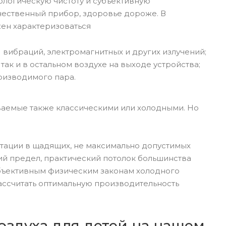
ологическую чистоту и субъективную
ачественный прибор, здоровье дороже. В
жен характеризоваться
вибраций, электромагнитных и других излучений;
ак и в остальном воздухе на выходе устройства;
оизводимого пара.
ваемые также классическими или холодными. Но
атации в щадящих, не максимально допустимых
ний предел, практический потолок большинства
 объективным физическим законам холодного
ассчитать оптимальную производительность
оздуха для детей на нашем