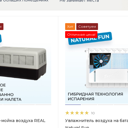
в больших помещениях
Не занимает места
м
Хит
Советуем
Отличная цена!
10
-мойка воздуха REAL
Увлажнитель воздуха на ба
Natural Fun