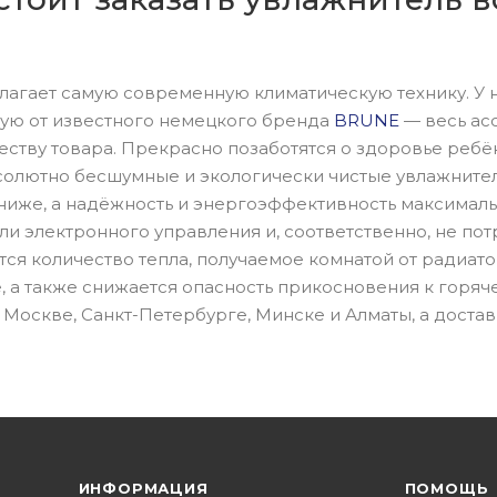
длагает самую современную климатическую технику. У
кую от известного немецкого бренда
BRUNE
— весь ас
еству товара. Прекрасно позаботятся о здоровье ребён
солютно бесшумные и экологически чистые увлажнител
ниже, а надёжность и энергоэффективность максимал
ли электронного управления и, соответственно, не по
тся количество тепла, получаемое комнатой от радиат
 а также снижается опасность прикосновения к горяч
Москве, Санкт-Петербурге, Минске и Алматы, а доста
ИНФОРМАЦИЯ
ПОМОЩЬ