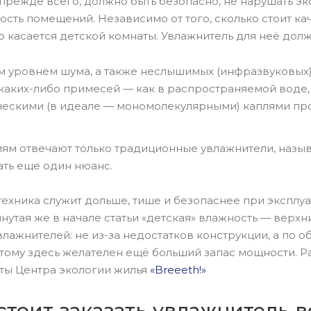
прежде всего, должно быть безопасно, не нарушать эк
сть помещений. Независимо от того, сколько стоит к
о касается детской комнаты. Увлажнитель для неё дол
 уровнем шума, а также неслышимых (инфразвуковых) 
каких-либо примесей — как в распространяемой воде, т
ескими (в идеале — мономолекулярными) каплями пр
ям отвечают только традиционные увлажнители, назы
ать еще один нюанс.
ехника служит дольше, тише и безопаснее при эксплу
нутая же в начале статьи «детская» влажность — верх
влажнителей: не из-за недостатков конструкции, а по
тому здесь желателен ещё больший запас мощности. Р
ты Центра экологии жилья
«Breeeth!»
стоит заказать увлажнитель в