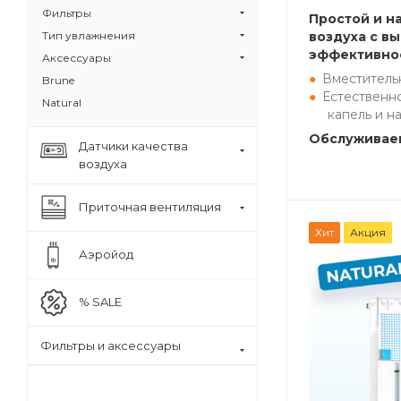
Фильтры
Простой и н
Тип увлажнения
воздуха с в
эффективно
Аксессуары
Вместитель
Brune
Естественн
Natural
капель и н
Обслуживаем
Датчики качества
воздуха
Приточная вентиляция
Хит
Акция
Аэройод
% SALE
Фильтры и аксессуары