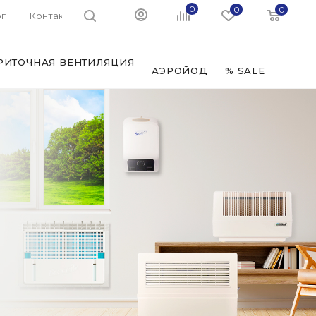
0
0
0
г
Контакты
РИТОЧНАЯ ВЕНТИЛЯЦИЯ
ФИЛЬ
АЭРОЙОД
% SALE