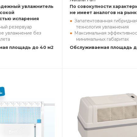
адежный увлажнитель
По совокупности характер
ысокой
не имеет аналогов на рын
стью испарения
Запатентованная гибридна
ный резервуар
технология увлажнения
ое увлажнение без
Максимальная эффективнос
алета
минимальных габаритах
ая площадь до 40 м2
Обслуживаемая площадь д