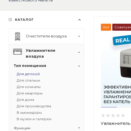
известкового налёта
КАТАЛОГ
Хит
Советуе
Очистители воздуха
Увлажнители
воздуха
Тип помещения
Для детской
Для спальни
Для комнаты
Для квартиры
Для дома
Для производства
В хьюмидоры
В музеи и галереи
Увлажнитель
Функции