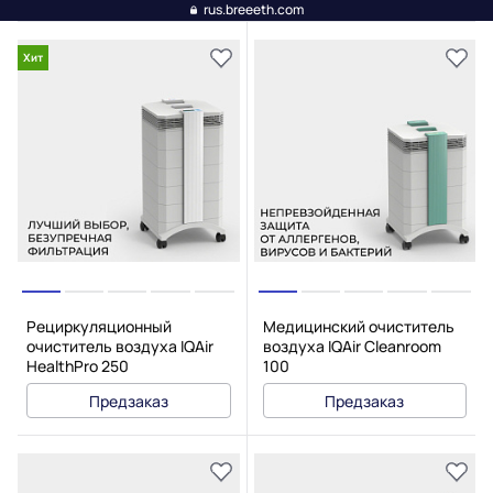
rus.breeeth.com
Хит
Рециркуляционный
Медицинский очиститель
очиститель воздуха IQAir
воздуха IQAir Cleanroom
HealthPro 250
100
Предзаказ
Предзаказ