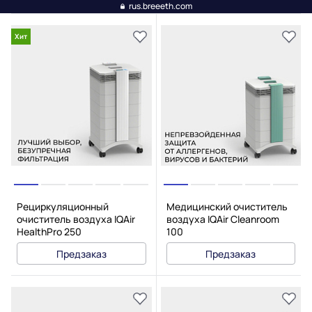
rus.breeeth.com
Хит
Рециркуляционный
Медицинский очиститель
очиститель воздуха IQAir
воздуха IQAir Cleanroom
HealthPro 250
100
Предзаказ
Предзаказ