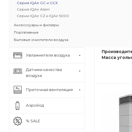
Серия IQAir GC и GCX
Эффективно
Серия IQAir Atem
спектр запа
Серии IQAir CZ и IQAir 5000
загрязнител
Аксесссуары и фильтры
Идеально з
запаха и д
Портативные
Долгий сро
Бытовые очистители воздуха
Класс очистк
Производите
Увлажнители воздуха
Масса угольн
Датчики качества
воздуха
Приточная вентиляция
Аэройод
% SALE