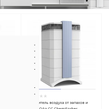
ов и
Очиститель воздуха от запахов и
газов IQAir GC ChemiSorber