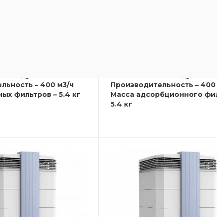
 устраняет широкий
Эффективно устраняет ши
хов и химических
спектр запахов и химическ
ей
загрязнителей
ащищает от табачного
Идеально защищает от таба
ыма
запаха и дыма
к службы фильтров
Долгий срок службы фильтр
и воздуха – H11
Класс очистки воздуха – H1
льность – 400 м3/ч
Производительность – 400 
ых фильтров – 5.4 кг
Масса адсорбционного фил
5.4 кг