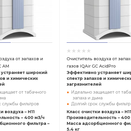
оздуха от запахов и
Очиститель воздуха от запах
GC AM
газов IQAir GC AcidPro
 устраняет широкий
Эффективно устраняет ши
хов и химических
спектр запахов и химическ
ей
загрязнителей
ащищает от табачного
Идеально защищает от таба
ыма
запаха и дыма
к службы фильтров
Долгий срок службы фильтр
и воздуха – H11
Класс очистки воздуха – H1
льность – 400 м3/ч
Производительность – 400 
бционного фильтра –
Масса адсорбционного фил
5.4 кг