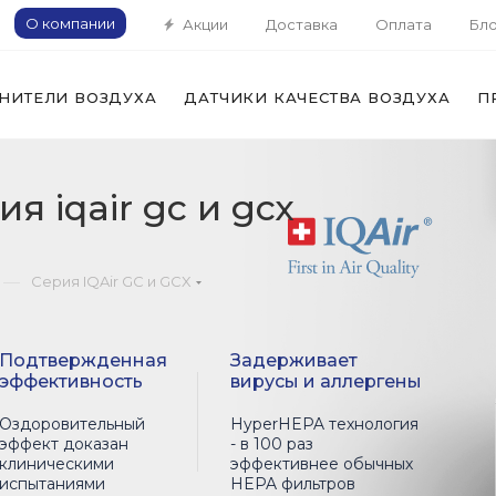
О компании
Акции
Доставка
Оплата
Бло
НИТЕЛИ ВОЗДУХА
ДАТЧИКИ КАЧЕСТВА ВОЗДУХА
П
я iqair gc и gcx
—
Серия IQAir GC и GCX
Подтвержденная
Задерживает
эффективность
вирусы и аллергены
Оздоровительный
HyperHEPA технология
эффект доказан
- в 100 раз
клиническими
эффективнее обычных
испытаниями
HEPA фильтров