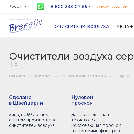
8 800 333-07-55
Россия
ЗАКАЗАТЬ ЗВОНОК
ОЧИСТИТЕЛИ ВОЗДУХА
УВЛАЖ
Очистители воздуха сери
10
—
—
—
Главная
Каталог
Очистители воздуха
Серия
Сделано
Нулевой
в Швейцарии
проскок
Завод с 50 летним
Запатентованная
опытом производства
технология,
очистителей воздуха
исключающая проскок
частиц мимо фильтров