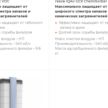
X VOC
газов IQAir GCX ChemiSorber
о защищает от
Максимально защищает от
ектра запахов и
широкого спектра запахов
загрязнителей
химических загрязнителей
 защищает от табачного
Эффективно защищает от т
ыма
запаха и дыма
к службы фильтров
Долгий срок службы фильтр
 воздуха – H11
Класс очистки воздуха – H11
ность – 540 м3/ч
Производительность – 540 м3
ционного фильтра – 9.8
Масса адсорбционного фильтр
кг.