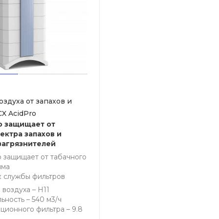
оздуха от запахов и
CX AcidPro
о защищает от
ектра запахов и
загрязнителей
 защищает от табачного
ыма
к службы фильтров
 воздуха – H11
ность – 540 м3/ч
ционного фильтра – 9.8