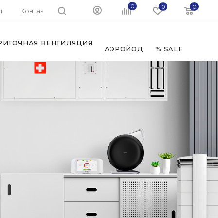
0
0
0
г
Контакты
РИТОЧНАЯ ВЕНТИЛЯЦИЯ
ФИЛЬ
АЭРОЙОД
% SALE