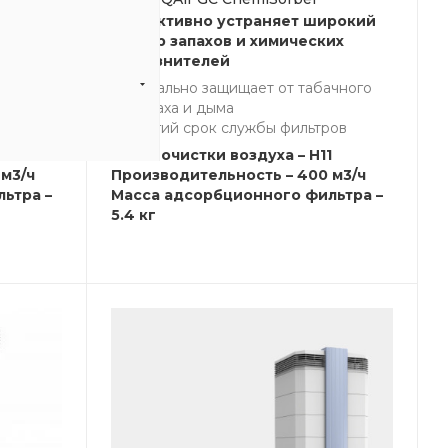
рокий
Эффективно устраняет широкий
их
спектр запахов и химических
загрязнителей
чного
Идеально защищает от табачного
запаха и дыма
ов
Долгий срок службы фильтров
1
Класс очистки воздуха – H11
м3/ч
Производительность – 400 м3/ч
ьтра –
Масса адсорбционного фильтра –
5.4 кг