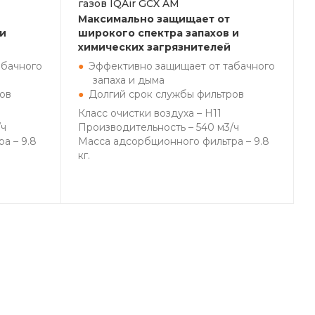
газов IQAir GCX AM
Максимально защищает от
 и
широкого спектра запахов и
химических загрязнителей
абачного
Эффективно защищает от табачного
запаха и дыма
ов
Долгий срок службы фильтров
Класс очистки воздуха – H11
/ч
Производительность – 540 м3/ч
а – 9.8
Масса адсорбционного фильтра – 9.8
кг.