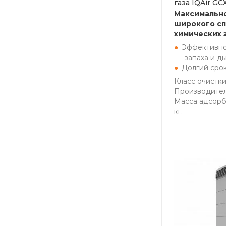
газа IQAir GC
Максимальн
широкого сп
химических 
Эффективно
запаха и д
Долгий сро
Класс очистки
Производитель
Масса адсорб
кг.