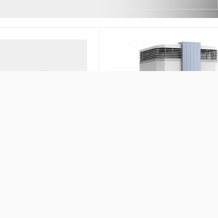
оздуха IQAir GC
Очиститель воздуха от запах
газа IQAir GC VOC