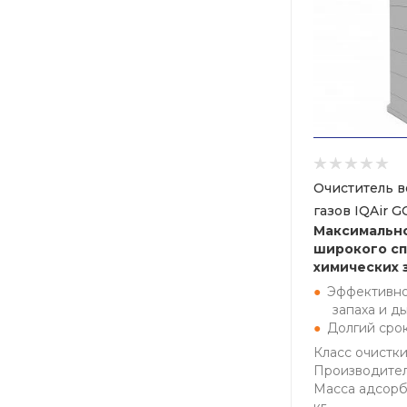
Очиститель в
газов IQAir G
Максимальн
широкого сп
химических 
Эффективно
запаха и д
Долгий сро
Класс очистки
Производитель
Масса адсорб