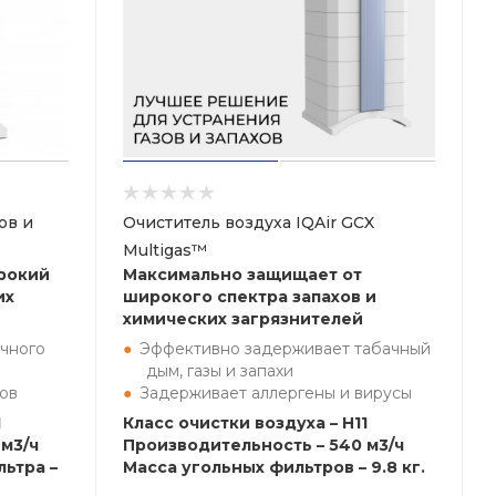
ов и
Очиститель воздуха IQAir GCX
Multigas™
рокий
Максимально защищает от
их
широкого спектра запахов и
химических загрязнителей
чного
Эффективно задерживает табачный
дым, газы и запахи
ов
Задерживает аллергены и вирусы
1
Класс очистки воздуха – H11
м3/ч
Производительность – 540 м3/ч
ьтра –
Масса угольных фильтров – 9.8 кг.