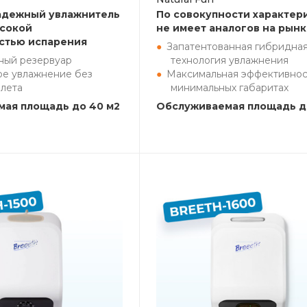
адежный увлажнитель
По совокупности характер
ысокой
не имеет аналогов на рын
стью испарения
Запатентованная гибридна
ный резервуар
технология увлажнения
ое увлажнение без
Максимальная эффективнос
алета
минимальных габаритах
ая площадь до 40 м2
Обслуживаемая площадь д