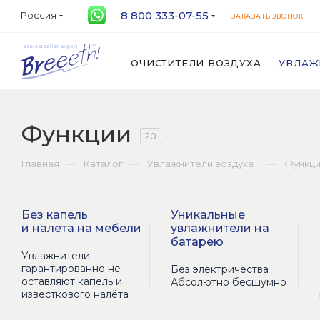
8 800 333-07-55
Россия
ЗАКАЗАТЬ ЗВОНОК
ОЧИСТИТЕЛИ ВОЗДУХА
УВЛАЖ
Функции
20
—
—
—
Главная
Каталог
Увлажнители воздуха
Функц
Без капель
Уникальные
и налета на мебели
увлажнители на
батарею
Увлажнители
гарантированно не
Без электричества
оставляют капель и
Абсолютно бесшумно
известкового налёта