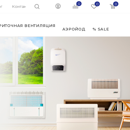
0
0
0
г
Контакты
РИТОЧНАЯ ВЕНТИЛЯЦИЯ
ФИЛЬ
АЭРОЙОД
% SALE