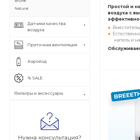
Brune
Простой и н
Natural
воздуха с в
эффективно
Датчики качества
Вместитель
воздуха
Естественн
капель и н
Приточная вентиляция
Обслуживаем
Аэройод
% SALE
Фильтры и аксессуары
Нужна консультация?