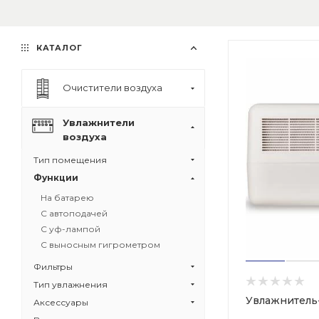
КАТАЛОГ
Очистители воздуха
Увлажнители
воздуха
Тип помещения
Функции
На батарею
С автоподачей
С уф-лампой
С выносным гигрометром
Фильтры
Тип увлажнения
Увлажнитель
Аксессуары