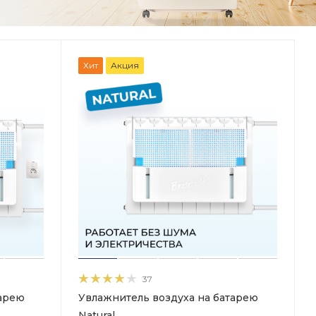
Хит
Акция
37
тарею
Увлажнитель воздуха на батарею
Natural