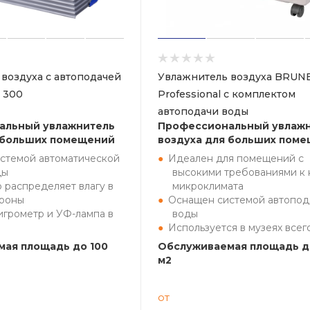
воздуха с автоподачей
Увлажнитель воздуха BRUNE
 300
Professional с комплектом
автоподачи воды
альный увлажнитель
Профессиональный увлаж
 больших помещений
воздуха для больших пом
стемой автоматической
Идеален для помещений с
ды
высокими требованиями к 
 распределяет влагу в
микроклимата
ороны
Оснащен системой автопод
игрометр и УФ-лампа в
воды
Используется в музеях всег
ая площадь до 100
Обслуживаемая площадь д
м2
от