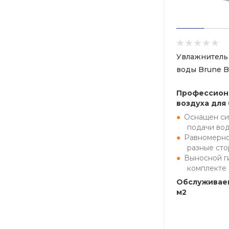
Увлажнитель 
воды Brune B
Профессион
воздуха для
Оснащен си
подачи во
Равномерно
разные ст
Выносной г
комплекте
Обслуживаем
м2