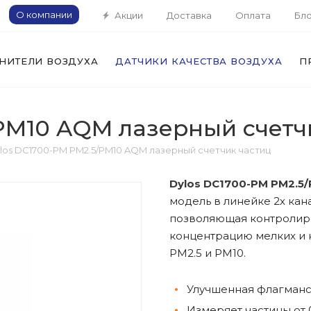
О компании
Акции
Доставка
Оплата
Бло
НИТЕЛИ ВОЗДУХА
ДАТЧИКИ КАЧЕСТВА ВОЗДУХА
П
/PM10 AQM лазерный счетч
los DC1700-PM PM2.5/PM10 AQM лазерный счетчик частиц
Dylos DC1700-PM PM2.5
модель в линейке 2х кан
позволяющая контролиро
концентрацию мелких и к
PM2.5 и PM10.
Улучшенная флагманс
Измеряет частицы от 0