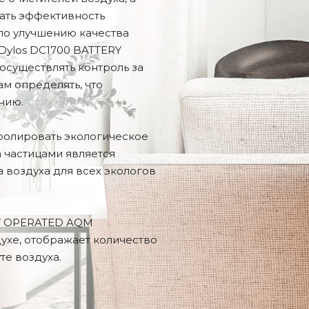
ать эффективность
по улучшению качества
Dylos DC1700 BATTERY
существлять контроль за
ам определять, что
нию.
ролировать экологическое
а частицами является
 воздуха для всех экологов
RY OPERATED AQM
ухе, отображает количество
те воздуха.