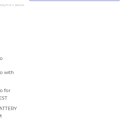
жутся с вами
ro
o with
o for
EST
BATTERY
M