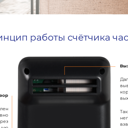
нцип работы счётчика ча
Вы
Дал
выв
кор
зор
вы
влен
Так
ывно
не
ерез
взв
тную