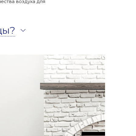
чества воздуха для
цы?