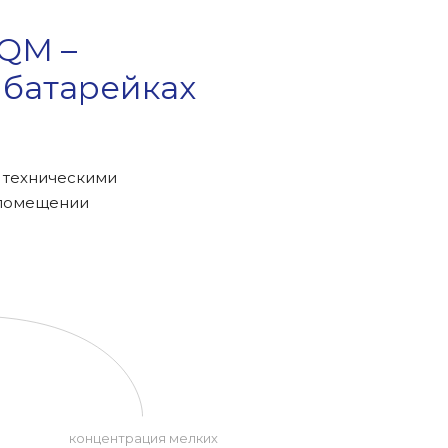
AQM –
 батарейках
и техническими
 помещении
концентрация мелких