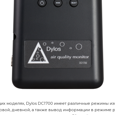
их моделях, Dylos DC1700 имеет различные режимы и
овой, дневной, а также вывод информации в режиме 