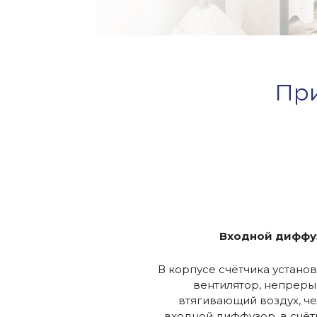
При
Входной диффу
В корпусе счётчика устано
вентилятор, непрер
втягивающий воздух, ч
входной диффузор, в счё