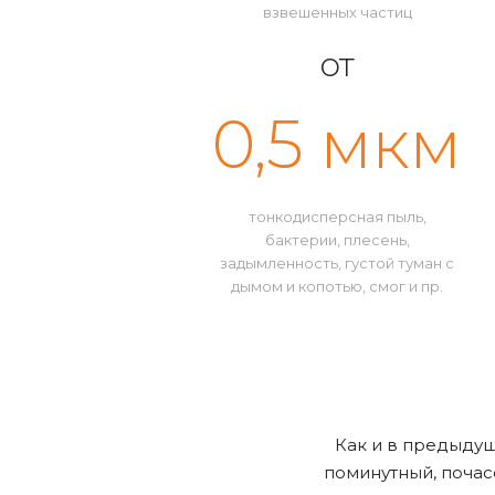
взвешенных частиц
от
0,5 мкм
тонкодисперсная пыль,
бактерии, плесень,
задымленность, густой туман с
дымом и копотью, смог и пр.
Как и в предыдущ
поминутный, почас