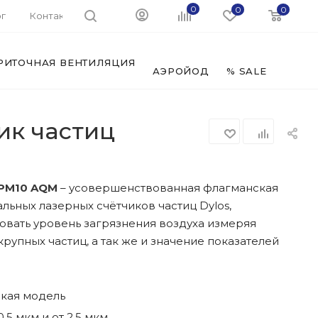
0
0
0
г
Контакты
РИТОЧНАЯ ВЕНТИЛЯЦИЯ
ФИЛЬ
АЭРОЙОД
% SALE
ик частиц
/PM10 AQM
– усовершенствованная флагманская
альных лазерных счётчиков частиц Dylos,
вать уровень загрязнения воздуха измеряя
рупных частиц, а так же и значение показателей
кая модель
,5 мкм и от 2,5 мкм