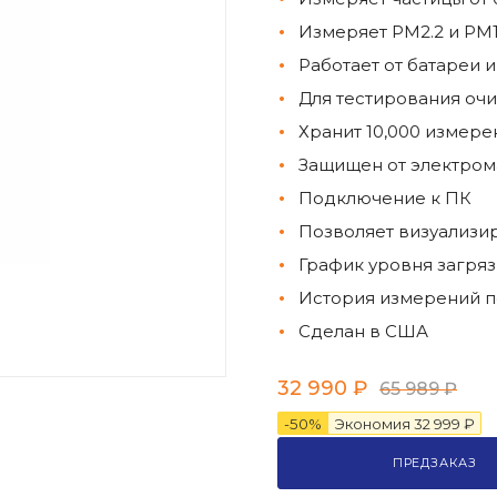
Измеряет PM2.2 и PM
Работает от батареи и
Для тестирования очи
Хранит 10,000 измере
Защищен от электром
Подключение к ПК
Позволяет визуализи
График уровня загряз
История измерений по
Сделан в США
32 990
₽
65 989
₽
-
50
%
Экономия
32 999
₽
ПРЕДЗАКАЗ