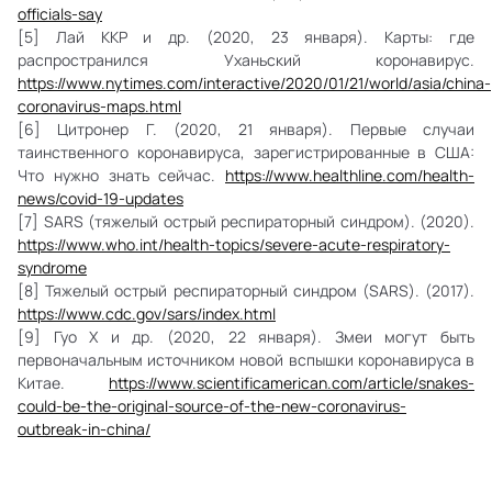
officials-say
[5] Лай ККР и др. (2020, 23 января). Карты: где
распространился Уханьский коронавирус.
https://www.nytimes.com/interactive/2020/01/21/world/asia/china-
coronavirus-maps.html
[6] Цитронер Г. (2020, 21 января). Первые случаи
таинственного коронавируса, зарегистрированные в США:
Что нужно знать сейчас.
https://www.healthline.com/health-
news/covid-19-updates
[7] SARS (тяжелый острый респираторный синдром). (2020).
https://www.who.int/health-topics/severe-acute-respiratory-
syndrome
[8] Тяжелый острый респираторный синдром (SARS). (2017).
https://www.cdc.gov/sars/index.html
[9] Гуо Х и др. (2020, 22 января). Змеи могут быть
первоначальным источником новой вспышки коронавируса в
Китае.
https://www.scientificamerican.com/article/snakes-
could-be-the-original-source-of-the-new-coronavirus-
outbreak-in-china/