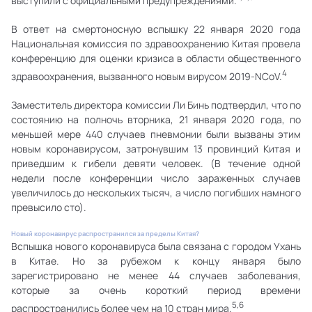
выступили с официальными предупреждениями.
В ответ на смертоносную вспышку 22 января 2020 года
Национальная комиссия по здравоохранению Китая провела
конференцию для оценки кризиса в области общественного
4
здравоохранения, вызванного новым вирусом 2019-NCoV.
Заместитель директора комиссии Ли Бинь подтвердил, что по
состоянию на полночь вторника, 21 января 2020 года, по
меньшей мере 440 случаев пневмонии были вызваны этим
новым коронавирусом, затронувшим 13 провинций Китая и
приведшим к гибели девяти человек. (В течение одной
недели после конференции число зараженных случаев
увеличилось до нескольких тысяч, а число погибших намного
превысило сто).
Новый коронавирус распространился за пределы Китая?
Вспышка нового коронавируса была связана с городом Ухань
в Китае. Но за рубежом к концу января было
зарегистрировано не менее 44 случаев заболевания,
которые за очень короткий период времени
5,6
распространились более чем на 10 стран мира.