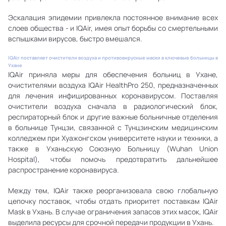
Эскалация эпидемии привлекла постоянное внимание всех
слоев общества - и IQAir, имея опыт борьбы со смертельными
вспышками вирусов, быстро вмешался.
IQAir поставляет очистители воздуха и противовирусные маски в ключевые больницы в
Ухане
IQAir приняла меры для обеспечения больниц в Ухане,
очистителями воздуха IQAir HealthPro 250, предназначенных
для лечения инфицированных коронавирусом. Поставляя
очистители воздуха сначала в радиологический блок,
респираторный блок и другие важные больничные отделения
в больнице Тунцзи, связанной с Тунцзинским медицинским
колледжем при Хуажонгском университете науки и техники, а
также в Уханьскую Союзную Больницу (Wuhan Union
Hospital), чтобы помочь предотвратить дальнейшее
распространение коронавируса.
Между тем, IQAir также реорганизовала свою глобальную
цепочку поставок, чтобы отдать приоритет поставкам IQAir
Mask в Ухань. В случае ограничения запасов этих масок, IQAir
выделила ресурсы для срочной передачи продукции в Ухань.