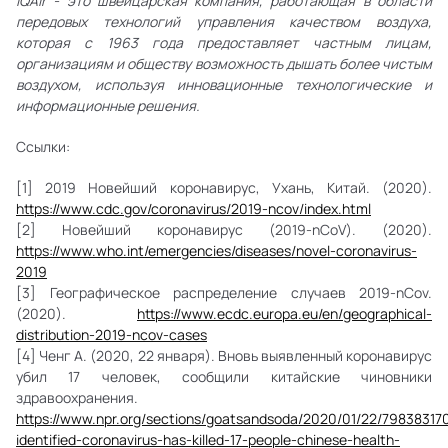
IQAir - это швейцарская компания, работающая в области
передовых технологий управления качеством воздуха,
которая с 1963 года предоставляет частным лицам,
организациям и обществу возможность дышать более чистым
воздухом, используя инновационные технологические и
информационные решения.
Ссылки:
[1] 2019 Новейший коронавирус, Ухань, Китай. (2020).
https://www.cdc.gov/coronavirus/2019-ncov/index.html
[2] Новейший коронавирус (2019-nCoV). (2020).
https://www.who.int/emergencies/diseases/novel-coronavirus-
2019
[3] Географическое распределение случаев 2019-nCov.
(2020).
https://www.ecdc.europa.eu/en/geographical-
distribution-2019-ncov-cases
[4] Ченг А. (2020, 22 января). Вновь выявленный коронавирус
убил 17 человек, сообщили китайские чиновники
здравоохранения.
https://www.npr.org/sections/goatsandsoda/2020/01/22/79838317
identified-coronavirus-has-killed-17-people-chinese-health-