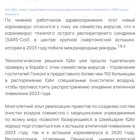
Как IQAir помог предотвратить вспышку вируса атипичной пневмонии в 2003 году в
Гонконге
По мнению работников здравоохранения, этот новый
коронавирус относится к тому же семейству вирусов, что и
коронавирус тяжелого острого респираторного синдрома
(SARS-CoV) в центре крупной смертоносной вспышки,
7,8,9
которая в 2003 году побила международные рекорды.
Технологические решения IQAir уже прошли тщательную
проверку в борьбе с этим семейством вирусов - Управление
госпиталей Гонконга предоставило более чем 150 больницам
в распоряжение IQAir специальные очистители воздуха,
чтобы противостоять распространению эпидемии атипичной
пневмонии 2003 года.
Многолетний опыт реализации проектов по созданию систем
очистки воздуха совместно с медицинскими учреждениями
по всему миру позволил базирующейся в Швейцарии IQAir
хорошо подготовиться как к вспышке атипичной пневмонии в
2003 году, так и к вспышке коронавируса в 2020 году.
Респираторное отделение Пекинской университетской