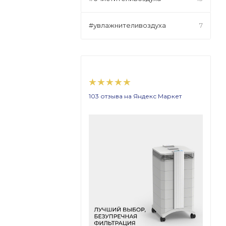
#увлажнителивоздуха
7
103 отзыва на Яндекс Маркет