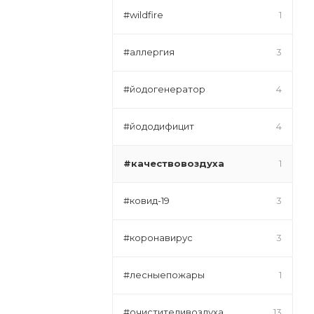
#wildfire
1
#аллергия
3
#йодогенератор
4
#йододифицит
4
#качествовоздуха
1
#ковид-19
3
#коронавирус
3
#лесныепожары
1
#очистителивоздуха
13